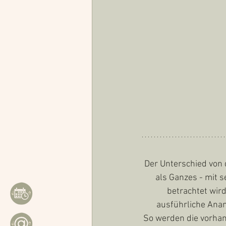
Der Unterschied von 
als Ganzes - mit
betrachtet wird
ausführliche Ana
So werden die vorhan