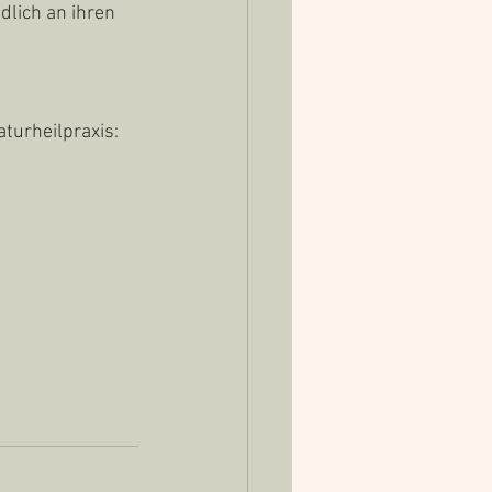
lich an ihren 
turheilpraxis: