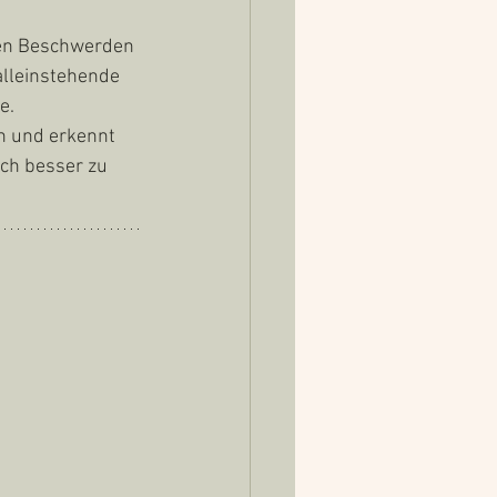
n 
Beschwerden
lleinstehende 
e.
n und erkennt 
ch besser zu 