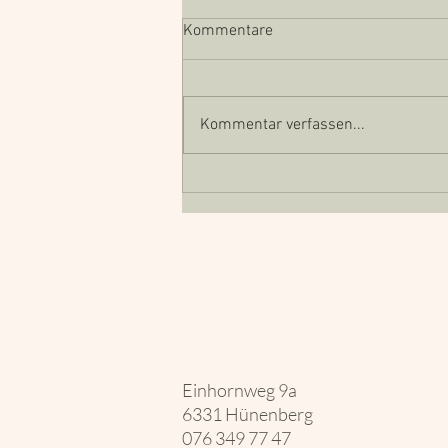
Kommentare
Kommentar verfassen...
Chronische Schmerzen - Teil 2
Einhornweg 9a
6331 Hünenberg
076 349 77 47