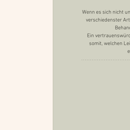
Wenn es sich nicht 
verschiedenster Art
Behand
Ein vertrauenswürd
somit, welchen Le
e