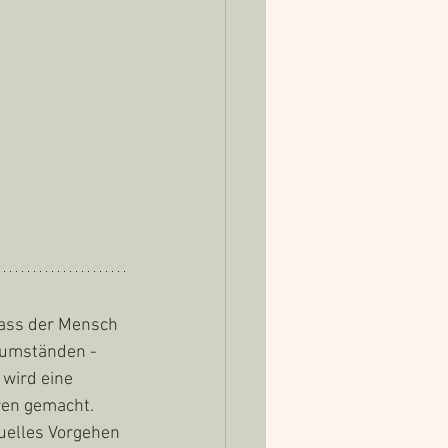
dass der Mensch 
sumständen - 
 wird eine 
ren gemacht. 
uelles Vorgehen 