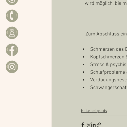
wird möglich, bis 
Zum Abschluss eine
Schmerzen des 
Kopfschmerzen 
Stress & psychi
Schlafprobleme 
Verdauungsbes
Schwangerschaf
Naturheilpraxis