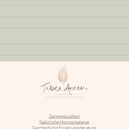
Sero
Ermüdendes Thema -
Schlaflosigkeit!
Darmgesundheit
Natürliche Hormonbalance
Ganzheitliche Ernährungsberatung